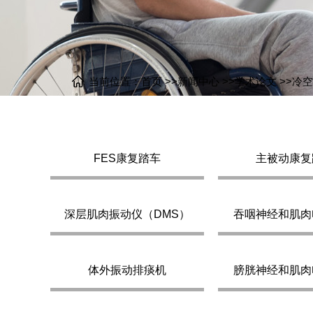
当前位置：
首页
>>
新闻中心
>>
学术论文
>>
冷空
FES康复踏车
主被动康复
冷空气治疗仪
雅思医疗 以科技关爱健康
深层肌肉振动仪（DMS）
吞咽神经和肌肉
体外振动排痰机
膀胱神经和肌肉