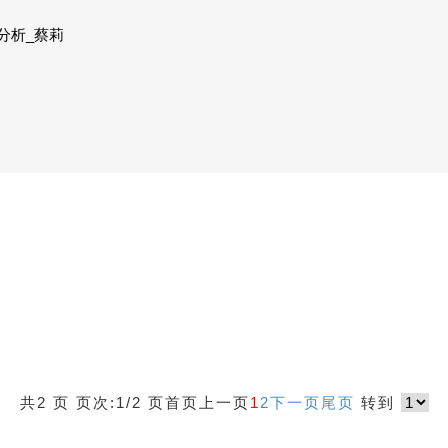
分析_蔡莉
共2 页 页次:1/2 页
首页
上一页
1
2
下一页
尾页
转到