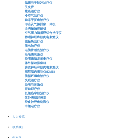
低频电子脉冲治疗仪
艾灸仪
熏蒸治疗仪
冷空气治疗仪
动态干扰电治疗仪
叩击及气振排痰一体机
全胸振荡排痰机
空气压力脑循环综合治疗仪
吞咽神经和肌肉电刺激仪
磁振热治疗仪
脑电治疗仪
电脑骨创伤治疗仪
经颅磁刺激仪
经颅磁脑反射电疗仪
体外振动排痰机
膀胱神经和肌肉电刺激仪
深层肌肉振动仪(DMS)
脑循环磁电治疗仪
失眠治疗仪
经颅电刺激仪
振动理疗仪
低频痉挛肌治疗仪
体外膈肌起搏器
经皮神经电刺激仪
中频电疗仪
人力资源
联系我们
中文版