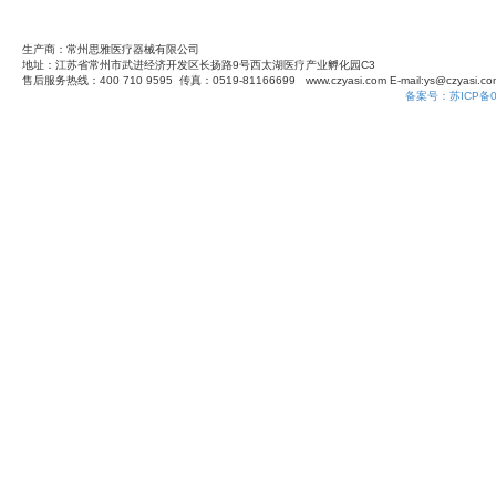
0519-86578353/5 13338191616
生产商
：
常州思雅医疗器械有限公司
地址
：
江苏省常州市武进经济开发区长扬路9号西太湖医疗产业孵化园C3
售后服务热线
：
400 710 9595 传真
：
0519-81166699 www.czyasi.com E-mail:ys@czyasi
互联网药品医疗器械信息服务备案凭证：苏网药械信备字〔2026〕000083 号
备案号
：
苏ICP备0