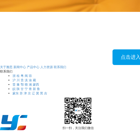
点击进
关于雅思
新闻中心
产品中心
人力资源
联系我们
联系我们
浙 桂 粤 闽 琼
沪 川 贵 滇 渝 藏
晋 豫 鄂 赣 湘 蒙西
皖 陕 甘 宁 青 新 鲁
蒙东 苏 津 京 辽 冀 黑 吉
扫一扫，关注我们微信
联系方式：