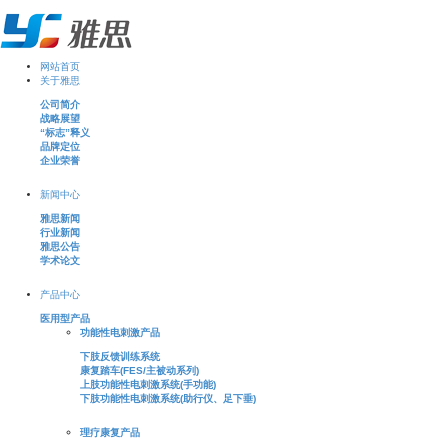
网站首页
关于雅思
公司简介
战略展望
“标志”释义
品牌定位
企业荣誉
新闻中心
雅思新闻
行业新闻
雅思公告
学术论文
产品中心
医用型产品
功能性电刺激产品
下肢反馈训练系统
康复踏车(FES/主被动系列)
上肢功能性电刺激系统(手功能)
下肢功能性电刺激系统(助行仪、足下垂)
理疗康复产品