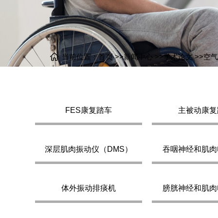
当前位置：
首页
>>
新闻中心
>>
学术论文
>>
空气
FES康复踏车
主被动康复
空气压力循环治疗仪
雅思医疗 以科技关爱健康
深层肌肉振动仪（DMS）
吞咽神经和肌肉
体外振动排痰机
膀胱神经和肌肉