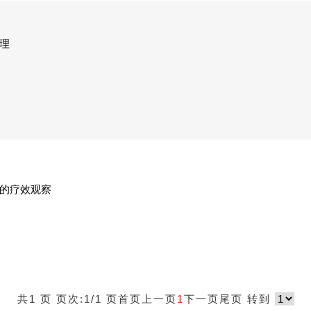
理
的疗效观察
共1 页 页次:1/1 页
首页
上一页
1
下一页
尾页
转到